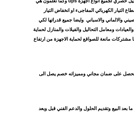
وكيل حصري لجميع انواع اجهزة
ups
وكما تعلمون هي
قطاع التيار الكهربائي المفاجىء او انخفاض التيار
يني والالماني والاسباني وايضا جميع قدراتها لكي
عيادات ومعامل التحاليل والفيلات والمنازل لحماية
نا مشتركات مانعة للصواقع لحماية الاجهزة من ارتفاع
 سوف تحصل على ضمان مجاني ومميزاته خصم يصل الى
بعد البيع وتقديم الحلول والدعم الفني قبل وبعد