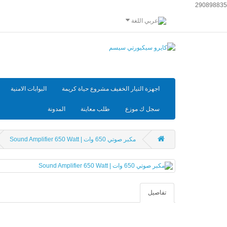
290898835
اللغة
اجهزة التيار الخفيف مشروع حياة كريمة
البوابات الامنية
سجل ك موزع
طلب معاينة
المدونة
مكبر صوتي 650 وات | Sound Amplifier 650 Watt
تفاصيل