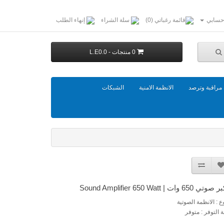
حسابي
قائمة رغباتي (0)
سلة الشراء
إنهاء الطلب
0 منتجات - L.E0.0
مراقبة وترصد
الانظمة الامنية
الشبكات
 650 وات | Sound Amplifier 650 Watt
وع : الانظمة الصوتية
ة التوفر : متوفر