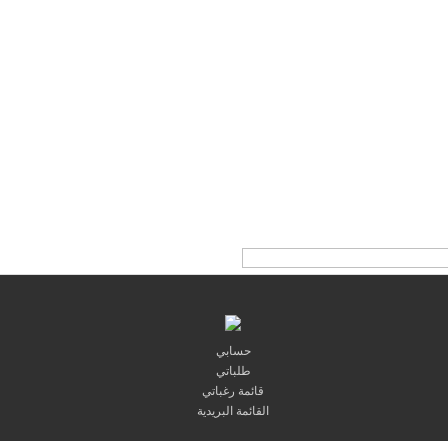
حسابي
طلباتي
قائمة رغباتي
القائمة البريدية