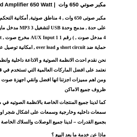
مكبر صوتي 650 وات | Sound Amplifier 650 Watt
مكبر صوتى 650 وات , 4 مناطق صوتية, أمكانية التحكم فى شدة صوت كل منطقة
على حدة , مدمج وحدة USB لتشغيل MP3 3 مدخل مايك ) مع الاولوية لمايك ,
4 مدخل صوت , ) رقم 1 AUX Input 1 مخرج صوت , AUX Output ,
حماية ضد short circuit و over load , امكانية توصيل على 100V / 70V / 4-16 Ω
نحن نقدم احدث الانظمة الصوتية و الاذاعة داخلية وانظ
نعتمد على افضل الماركات العالمية التي تستخدم في ق
ومن اهم مميزات اجزتنا انها افضل وانقي اجهزة صوت في
ظروف جميع الاماكن
كما لدينا جميع المنتجات الخاصة بالانظمة الصوتيه في
سمعات داخليه وخارجية وسمعات على اشكال شجر او صخو
بجميع القدرات – لدينا جميع الوصلات والسلاك الخاصة
ماذا عن خدمة ما بعد البيع ؟