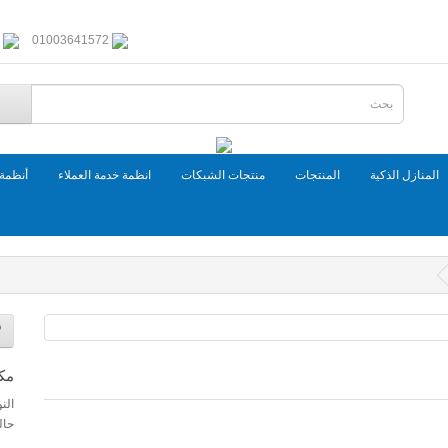
01003641572
المنازل الذكية
المنتجات
منتجات الشبكات
انظمة خدمة العملاء
أنظمة 
مكبر صوتي
الن
حال