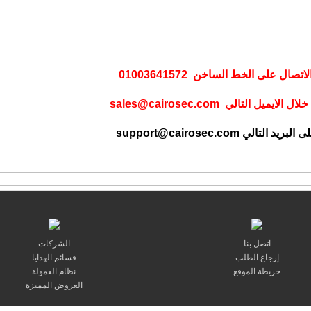
على الخط الساخن 01003641572
لال الايميل التالي
sales@cairosec.com
ى البريد التالي
support@cairosec.com
اتصل بنا
الشركات
إرجاع الطلب
قسائم الهدايا
خريطة الموقع
نظام العمولة
العروض المميزة