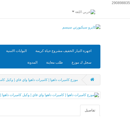
290898835
اللغة
اجهزة التيار الخفيف مشروع حياة كريمة
البوابات الامنية
سجل ك موزع
طلب معاينة
المدونة
موزع كاميرات داهوا | كاميرات داهوا واي فاي | وكيل كاميرات دا
تفاصيل