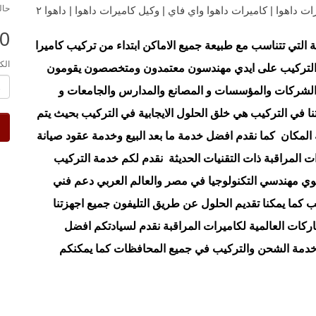
حال
لدينا جميع موديلات ومواصفات كاميرات داهوا موزع كاميرات داهوا | كاميرات داهوا واي فاي | وكيل كاميرات داهوا | داهوا ٢
.0
لتي تتناسب مع طبيعة جميع الاماكن ابتداء من تركيب كاميرا
الك
مة التركيب على ايدي مهندسون معتمدون ومتخصصون يقومون
 الشركات والمؤسسات و المصانع والمدارس والجامعات و
نا في التركيب هي خلق الحلول الايجابية في التركيب بحيث يتم
لمكان كما نقدم افضل خدمة ما بعد البيع وخدمة عقود صيانة
 المراقبة ذات التقنيات الحديثة نقدم لكم خدمة التركيب
وي مهندسي التكنولوجيا في مصر والعالم العربي دعم فني
ركيب كما يمكنا تقديم الحلول عن طريق التليفون جميع اجهزتنا
ركات العالمية لكاميرات المراقبة نقدم لسيادتكم افضل
 خدمة الشحن والتركيب في جميع المحافظات كما يمكنكم