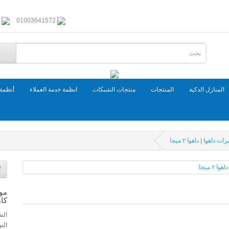
01003641572
المنازل الذكية
المنتجات
منتجات الشبكات
انظمة خدمة العملاء
أنظمة 
هوا | داهوا ٢ ميجا
موز
كام
الش
الن