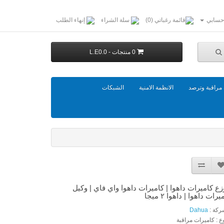
حسابي
قائمة رغباتي (0)
سلة الشراء
إنهاء الطلب
0 منتجات - L.E0.0
مراقبة وترصد
الانظمة الامنية
الشبكات
ع كاميرات داهوا | كاميرات داهوا واي فاي | وكيل
يرات داهوا | داهوا ٢ ميجا
ركة :
Dahua
وع : كاميرات مراقبة