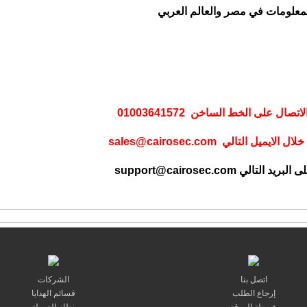
معلومات في مصر والعالم العربي
على الخط الساخن 01003641572
لال الايميل التالي
sales@cairosec.com
ى البريد التالي
support@cairosec.com
اتصل بنا
الشركات
إرجاع الطلب
قسائم الهدايا