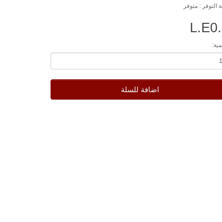
ة التوفر : متوفر
L.E0
مية:
اضافة للسلة