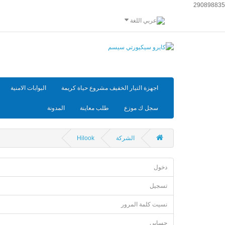
290898835
اللغة
اجهزة التيار الخفيف مشروع حياة كريمة
البوابات الامنية
سجل ك موزع
طلب معاينة
المدونة
الشركة
Hilook
دخول
تسجيل
نسيت كلمة المرور
حسابي