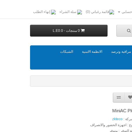
حسابي
قائمة رغباتي (0)
سلة الشراء
إنهاء الطلب
0 منتجات - L.E0.0
مراقبة وترصد
الانظمة الامنية
الشبكات
MiniAC Pl
ركة :
zkteco
وع : اجهزة الحضور والانصراف
ة التوفر : متوفر