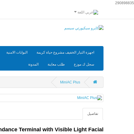
290898835
اللغة
اجهزة التيار الخفيف مشروع حياة كريمة
البوابات الامنية
سجل ك موزع
طلب معاينة
المدونة
MiniAC Plus
تفاصيل
dance Terminal with Visible Light Facial