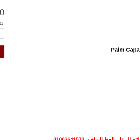
.0
الك
Palm Capac
على الخط الساخن 01003641572