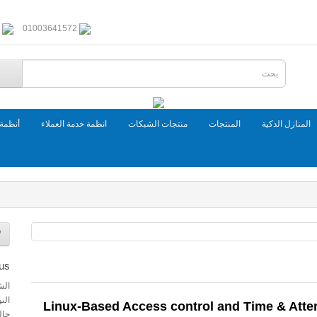
01003641572
المنازل الذكية
المنتجات
منتجات الشبكات
انظمة خدمة العملاء
أنظمة 
us
الش
الن
Linux-Based Access control and Time & Atten
حال